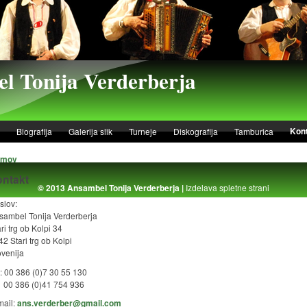
l Tonija Verderberja
Kon
Biografija
Galerija slik
Turneje
Diskografija
Tamburica
omov
ontakt
© 2013 Ansambel Tonija Verderberja |
Izdelava spletne strani
slov:
sambel Tonija Verderberja
ri trg ob Kolpi 34
2 Stari trg ob Kolpi
ovenija
.: 00 386 (0)7 30 55 130
 386 (0)41 754 936
mail:
ans.verderber@gmail.com