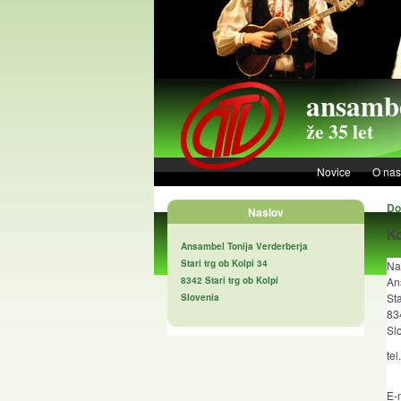
Skip to main content
ansambe
že 35 let
Novice
O nas
D
Naslov
K
Ansambel Tonija Verderberja
Stari trg ob Kolpi 34
Na
8342 Stari trg ob Kolpi
An
Sta
Slovenia
834
Sl
tel
00
E-