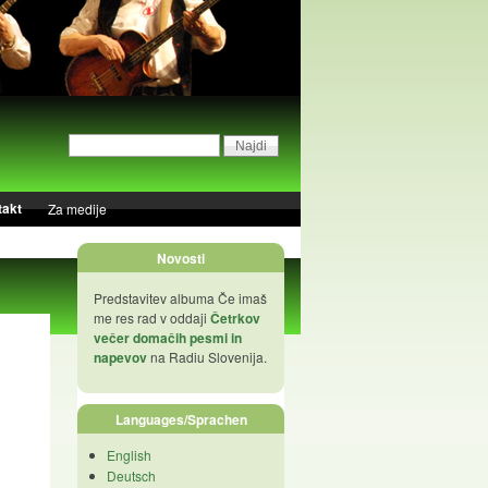
takt
Za medije
Novosti
Predstavitev albuma Če imaš
me res rad v oddaji
Četrkov
večer domačih pesmi in
napevov
na Radiu Slovenija.
Languages/Sprachen
English
Deutsch